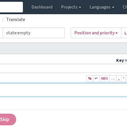
Dashboard
Projects
Languages
C
Translate
Position and priority
Key
↹
↵
NBS
…
„
“
Skip