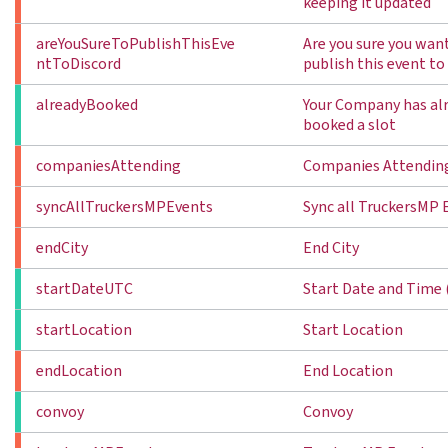
keeping it updated
areYouSureToPublishThisEve
Are you sure you wan
ntToDiscord
publish this event to
alreadyBooked
Your Company has al
booked a slot
companiesAttending
Companies Attendin
syncAllTruckersMPEvents
Sync all TruckersMP 
endCity
End City
startDateUTC
Start Date and Time
startLocation
Start Location
endLocation
End Location
convoy
Convoy