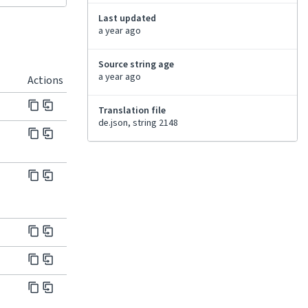
Last updated
a year ago
Source string age
a year ago
Actions
Translation file
de.json, string 2148