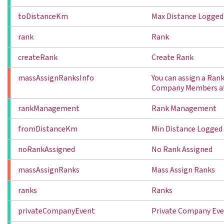
toDistanceKm
Max Distance Logged
rank
Rank
createRank
Create Rank
massAssignRanksInfo
You can assign a Rank
Company Members a
rankManagement
Rank Management
fromDistanceKm
Min Distance Logged
noRankAssigned
No Rank Assigned
massAssignRanks
Mass Assign Ranks
ranks
Ranks
privateCompanyEvent
Private Company Ev