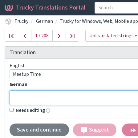
Trucky Translations Portal
Trucky
German
Trucky for Windows, Web, Mobile app
1 / 208
Untranslated strings
Translation
English
Meetup Time
German
Needs editing
Save and continue
Suggest