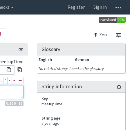
hecks
Register
Sign in
Zen
Glossary
English
German
meetupTime
No related strings found in the glossary.
‚
‘
‐
–
—
String information
Key
0
/110
· 11
meetupTime
String age
a year ago