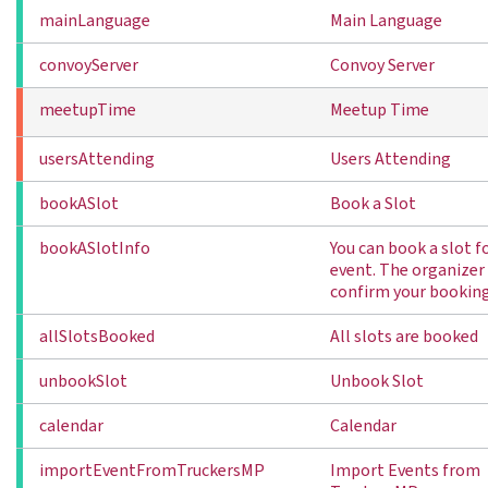
mainLanguage
Main Language
convoyServer
Convoy Server
meetupTime
Meetup Time
usersAttending
Users Attending
bookASlot
Book a Slot
bookASlotInfo
You can book a slot fo
event. The organizer 
confirm your bookin
allSlotsBooked
All slots are booked
unbookSlot
Unbook Slot
calendar
Calendar
importEventFromTruckersMP
Import Events from