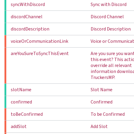
syncWithDiscord
Sync with Discord
discordChannel
Discord Channel
discordDescription
Discord Description
voiceOrCommunicationLink
Voice or Communicat
areYouSureToSyncThisEvent
Are you sure you want
this event? This acti
override all relevant
information downlo
TruckersMP.
slotName
Slot Name
confirmed
Confirmed
toBeConfirmed
To be Confirmed
addSlot
Add Slot