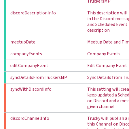
TruckersMP
discordDescriptionInfo
This description wil
in the Discord mess
and Scheduled Event
description
meetupDate
Meetup Date and Tim
companyEvents
Company Events
editCompanyEvent
Edit Company Event
syncDetailsFromTruckersMP
Sync Details from T
syncWithDiscordInfo
This setting will crea
keep updated a Sche
on Discord and a mes
given channel
discordChannelInfo
Trucky will publish a
this Channel on Disc