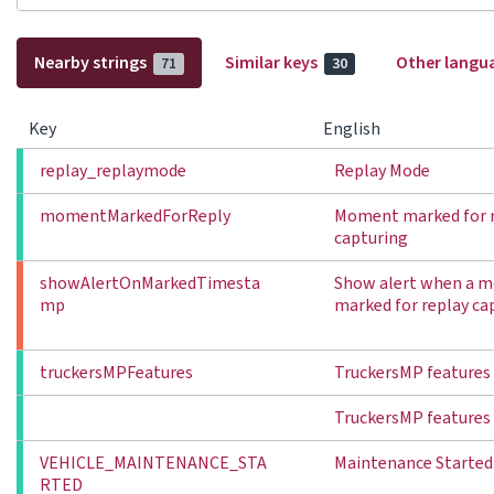
Nearby strings
Similar keys
Other langu
71
30
Key
English
replay_replaymode
Replay Mode
momentMarkedForReply
Moment marked for 
capturing
showAlertOnMarkedTimesta
Show alert when a m
mp
marked for replay ca
truckersMPFeatures
TruckersMP features
TruckersMP features
VEHICLE_MAINTENANCE_STA
Maintenance Started
RTED