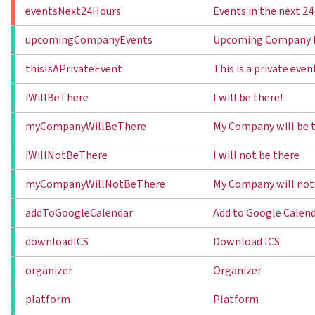
eventsNext24Hours
Events in the next 24
upcomingCompanyEvents
Upcoming Company 
thisIsAPrivateEvent
This is a private even
iWillBeThere
I will be there!
myCompanyWillBeThere
My Company will be t
iWillNotBeThere
I will not be there
myCompanyWillNotBeThere
My Company will not
addToGoogleCalendar
Add to Google Calen
downloadICS
Download ICS
organizer
Organizer
platform
Platform